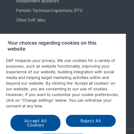
independent operators
Periodic Technical Inspections (PTI)
Other DAF sites
Your choices regarding cookies on this
Follow us
website
DAF respects your privacy. We use cookies for a variety of
purposes, such as website functionality, improving your
experience of our website, building integration with social
media and helping target marketing activities within and
beyond our website. By clicking the 'Accept all cookies' on
our website, you are consenting to our use of cookies.
However, if you want to customize your cookie preferences,
click on 'Change settings' below. You can withdraw your
© 2026 DAF
Legal notice
Privacy statement
consent at any time.
General conditions
DAF and cookies
Accept All
Reject All
Cookies