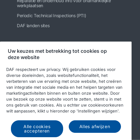
Reparatie en onderhoud info voor onafhankelijke
werkplaatsen
Periodic Technical Inspections (PTI)
DAF landen sites
Uw keuzes met betrekking tot cookies op
Volg ons
deze website
DAF respecteert uw privacy. Wij gebruiken cookies voor
diverse doeleinden, zoals websitefunctionaliteit, het
verbeteren van uw ervaring met onze website, het creëren
van integratie met sociale media en het helpen targeten van
marketingactiviteiten binnen en buiten onze website. Door
uw bezoek op onze website voort te zetten, stemt u in met
ons gebruik van cookies. Als u echter uw cookievoorkeuren
wilt aanpassen, klikt u hieronder op 'Instellingen wijzigen'.
© 2026 DAF
Legal notice
Privacy statement
Algemene voorwaarden
DAF en cookies
Alle cookies
Alles afwijzen
accepteren