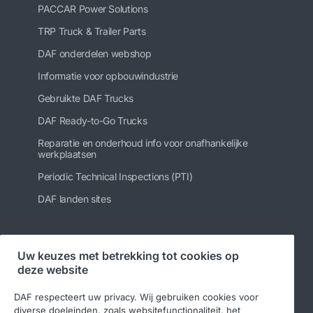
PACCAR Power Solutions
TRP Truck & Trailer Parts
DAF onderdelen webshop
Informatie voor opbouwindustrie
Gebruikte DAF Trucks
DAF Ready-to-Go Trucks
Reparatie en onderhoud info voor onafhankelijke
werkplaatsen
Periodic Technical Inspections (PTI)
DAF landen sites
Uw keuzes met betrekking tot cookies op
Volg ons
deze website
DAF respecteert uw privacy. Wij gebruiken cookies voor
diverse doeleinden, zoals websitefunctionaliteit, het