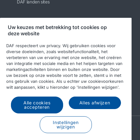
DAF landen sites
Uw keuzes met betrekking tot cookies op
Volg ons
deze website
DAF respecteert uw privacy. Wij gebruiken cookies voor
diverse doeleinden, zoals websitefunctionaliteit, het
verbeteren van uw ervaring met onze website, het creëren
van integratie met sociale media en het helpen targeten van
marketingactiviteiten binnen en buiten onze website. Door
uw bezoek op onze website voort te zetten, stemt u in met
ons gebruik van cookies. Als u echter uw cookievoorkeuren
wilt aanpassen, klikt u hieronder op 'Instellingen wijzigen'.
© 2026 DAF
Legal notice
Privacy statement
Algemene voorwaarden
DAF en cookies
Alle cookies
Alles afwijzen
accepteren
Instellingen
A PACCAR COMPANY
wijzigen
DRIVEN BY QUALITY