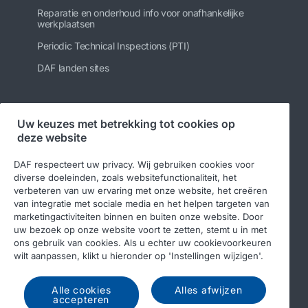
Reparatie en onderhoud info voor onafhankelijke
werkplaatsen
Periodic Technical Inspections (PTI)
DAF landen sites
Uw keuzes met betrekking tot cookies op
Volg ons
deze website
DAF respecteert uw privacy. Wij gebruiken cookies voor
diverse doeleinden, zoals websitefunctionaliteit, het
verbeteren van uw ervaring met onze website, het creëren
van integratie met sociale media en het helpen targeten van
marketingactiviteiten binnen en buiten onze website. Door
uw bezoek op onze website voort te zetten, stemt u in met
ons gebruik van cookies. Als u echter uw cookievoorkeuren
wilt aanpassen, klikt u hieronder op 'Instellingen wijzigen'.
© 2026 DAF
Legal notice
Privacy statement
Algemene voorwaarden
DAF en cookies
Alle cookies
Alles afwijzen
accepteren