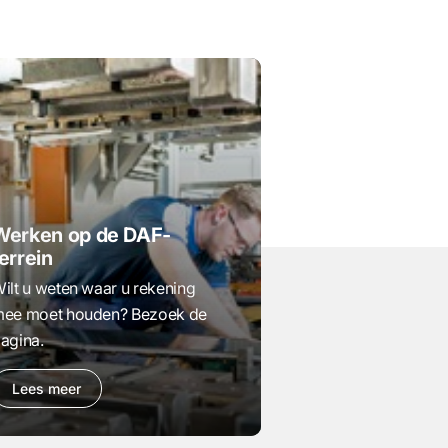
Werken op de DAF-
errein
ilt u weten waar u rekening
ee moet houden? Bezoek de
agina.
Lees meer