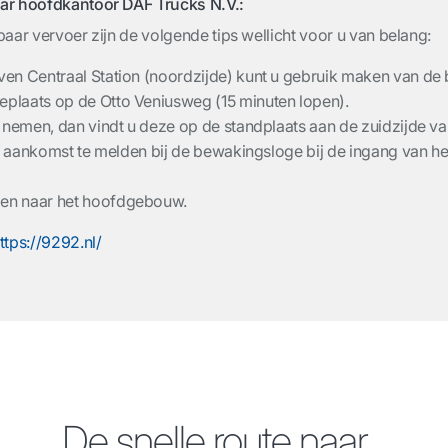
aar hoofdkantoor DAF Trucks N.V.:
aar vervoer zijn de volgende tips wellicht voor u van belang:
oven Centraal Station (noordzijde) kunt u gebruik maken van de 
eplaats op de Otto Veniusweg (15 minuten lopen).
xi nemen, dan vindt u deze op de standplaats aan de zuidzijde va
 bij aankomst te melden bij de bewakingsloge bij de ingang van he
open naar het hoofdgebouw.
ttps://9292.nl/
De snelle route naar...