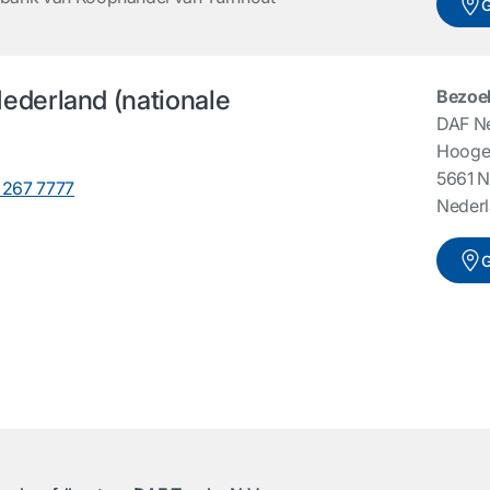
G
ederland (nationale
Bezoe
DAF N
Hooge
5661 
 267 7777
Neder
G