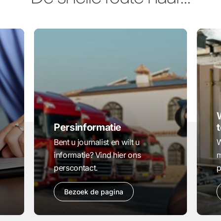
Persinformatie
t
Bent u journalist en wilt u
W
informatie? Vind hier ons
m
perscontact.
p
Bezoek de pagina