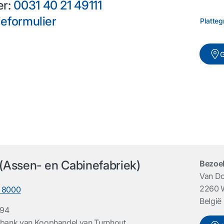
er:
0031 40 21 49111
ieformulier
Platteg
G
(Assen- en Cabinefabriek)
Bezoe
Van Do
2260 W
6 8000
België
294
bank van Koophandel van Turnhout