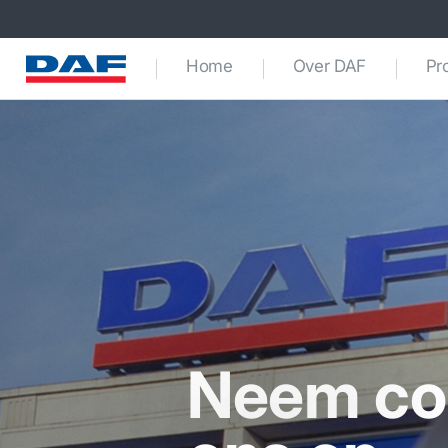
Home
Over DAF
Pr
Neem co