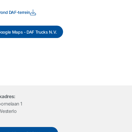
rond DAF-terrein
oogle Maps - DAF Trucks N.V.
kadres:
ornelaan 1
esterlo