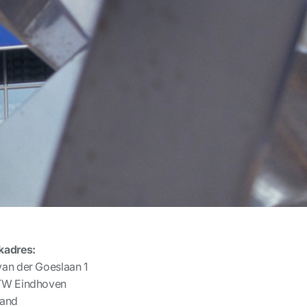
kadres:
an der Goeslaan 1
 TW
Eindhoven
land