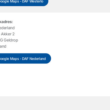
oogle Maps - DAF Westerlo
kadres:
ederland
 Akker 2
NG Geldrop
land
oogle Maps - DAF Nederland