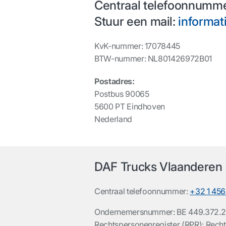
Centraal telefoonnumm
Stuur een mail:
informat
KvK-nummer: 17078445
BTW-nummer: NL801426972B01
Postadres:
Postbus 90065
5600 PT Eindhoven
Nederland
DAF Trucks Vlaanderen 
Centraal telefoonnummer:
+32 1 45
Ondernemersnummer:
BE 449.372.
Rechtspersonenregister (RPR):
Recht