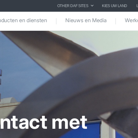
OTHER DAF SITES
KIES UW LAND
oducten en diensten
Nieuws en Media
Werke
ntact met