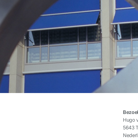
Bezoe
Hugo v
5643
Neder