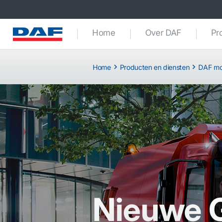
Home
Over DAF
Pr
Home
Producten en diensten
DAF mo
Nieuwe G