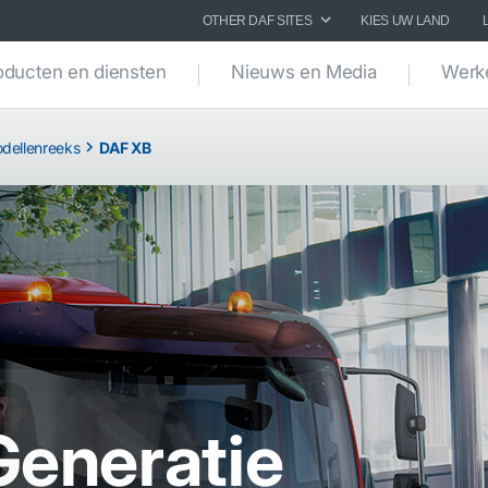
OTHER DAF SITES
KIES UW LAND
oducten en diensten
Nieuws en Media
Werke
dellenreeks
DAF XB
eneratie