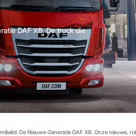
atie DAF XB. De truck die
d
ilielid: De Nieuwe Generatie DAF XB. Onze nieuwe, robu