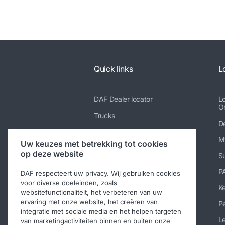
Quick links
L
DAF Dealer locator
L
O
Trucks
De
Diensten
M
Uw keuzes met betrekking tot cookies
Nieuws en media
op deze website
Su
Werken bij DAF
P
DAF respecteert uw privacy. Wij gebruiken cookies
Contact DAF Trucks N.V.
voor diverse doeleinden, zoals
K
websitefunctionaliteit, het verbeteren van uw
Code of Conduct
ervaring met onze website, het creëren van
Pe
integratie met sociale media en het helpen targeten
Le
van marketingactiviteiten binnen en buiten onze