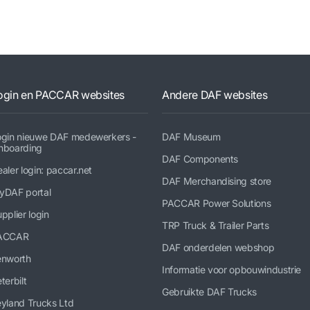
ogin en PACCAR websites
Andere DAF websites
ogin nieuwe DAF medewerkers -
DAF Museum
nboarding
DAF Components
aler login: paccar.net
DAF Merchandising store
yDAF portal
PACCAR Power Solutions
pplier login
TRP Truck & Trailer Parts
ACCAR
DAF onderdelen webshop
enworth
Informatie voor opbouwindustrie
terbilt
Gebruikte DAF Trucks
yland Trucks Ltd