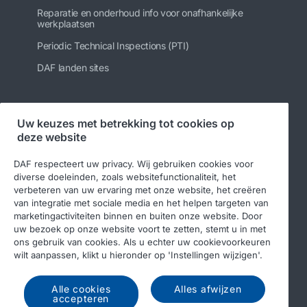
Reparatie en onderhoud info voor onafhankelijke
werkplaatsen
Periodic Technical Inspections (PTI)
DAF landen sites
Uw keuzes met betrekking tot cookies op
Volg ons
deze website
DAF respecteert uw privacy. Wij gebruiken cookies voor
diverse doeleinden, zoals websitefunctionaliteit, het
verbeteren van uw ervaring met onze website, het creëren
van integratie met sociale media en het helpen targeten van
marketingactiviteiten binnen en buiten onze website. Door
uw bezoek op onze website voort te zetten, stemt u in met
ons gebruik van cookies. Als u echter uw cookievoorkeuren
wilt aanpassen, klikt u hieronder op 'Instellingen wijzigen'.
© 2026 DAF
Legal notice
Privacy statement
Algemene voorwaarden
DAF en cookies
Alle cookies
Alles afwijzen
accepteren