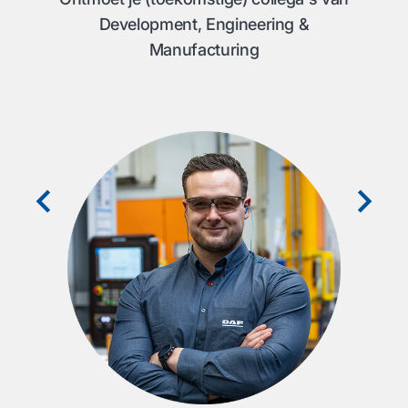
Development, Engineering &
Manufacturing
ring
"De
 aan
im