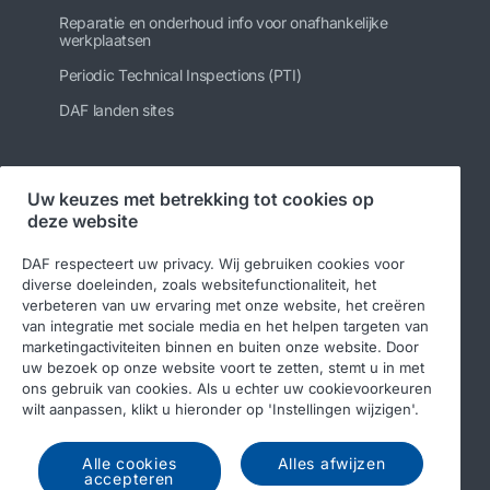
Reparatie en onderhoud info voor onafhankelijke
werkplaatsen
Periodic Technical Inspections (PTI)
DAF landen sites
Uw keuzes met betrekking tot cookies op
Volg ons
deze website
DAF respecteert uw privacy. Wij gebruiken cookies voor
diverse doeleinden, zoals websitefunctionaliteit, het
verbeteren van uw ervaring met onze website, het creëren
van integratie met sociale media en het helpen targeten van
marketingactiviteiten binnen en buiten onze website. Door
uw bezoek op onze website voort te zetten, stemt u in met
ons gebruik van cookies. Als u echter uw cookievoorkeuren
wilt aanpassen, klikt u hieronder op 'Instellingen wijzigen'.
© 2026 DAF
Legal notice
Privacy statement
Algemene voorwaarden
DAF en cookies
Alle cookies
Alles afwijzen
accepteren