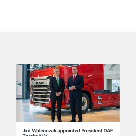
͏
Jim Walenczak appointed President DAF
Trucks N.V.