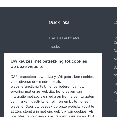
Quick links
L
DAF Dealer locator
L
O
Trucks
De
Diensten
M
Uw keuzes met betrekking tot cookies
Nieuws en media
op deze website
Su
Werken bij DAF
P
DAF respecteert uw privacy. Wij gebruiken cookies
Contact DAF Trucks N.V.
voor diverse doeleinden, zoals
K
websitefunctionaliteit, het verbeteren van uw
Code of Conduct
ervaring met onze website, het creëren van
Pe
integratie met sociale media en het helpen targeten
Le
van marketingactiviteiten binnen en buiten onze
website. Door uw bezoek op onze website voort te
zetten, stemt u in met ons gebruik van cookies. Als
u echter uw cookievoorkeuren wilt aanpassen, klikt