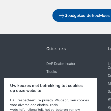
Goedgekeurde koelvloeis
Quick links
L
DAF Dealer locator
L
O
Trucks
De
Diensten
M
Uw keuzes met betrekking tot cookies
Nieuws en media
op deze website
Su
Werken bij DAF
P
DAF respecteert uw privacy. Wij gebruiken cookies
Contact DAF Trucks N.V.
voor diverse doeleinden, zoals
K
websitefunctionaliteit, het verbeteren van uw