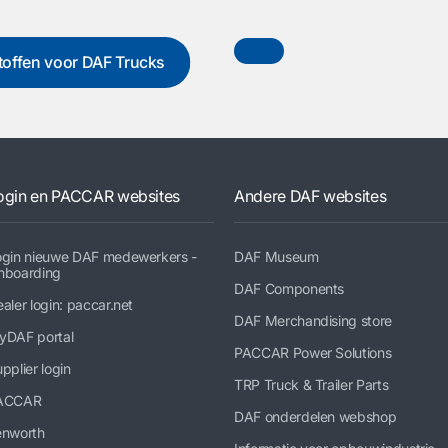
toffen voor DAF Trucks
ogin en PACCAR websites
Andere DAF websites
ogin nieuwe DAF medewerkers -
DAF Museum
nboarding
DAF Components
aler login: paccar.net
DAF Merchandising store
yDAF portal
PACCAR Power Solutions
pplier login
TRP Truck & Trailer Parts
ACCAR
DAF onderdelen webshop
enworth