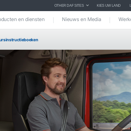
OTHER DAF SITES
KIES UW LAND
oducten en diensten
Nieuws en Media
Werke
ursinstructieboeken